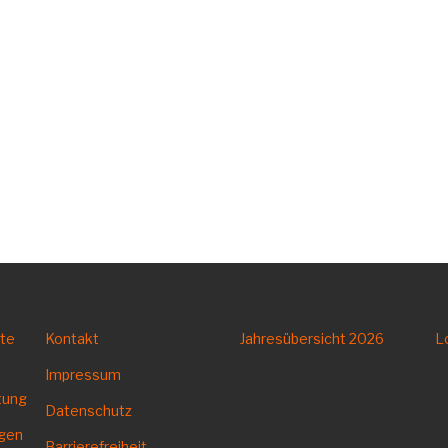
tte
Kontakt
Jahresübersicht
2026
L
Impressum
tung
Datenschutz
ngen
Barrierefreiheit