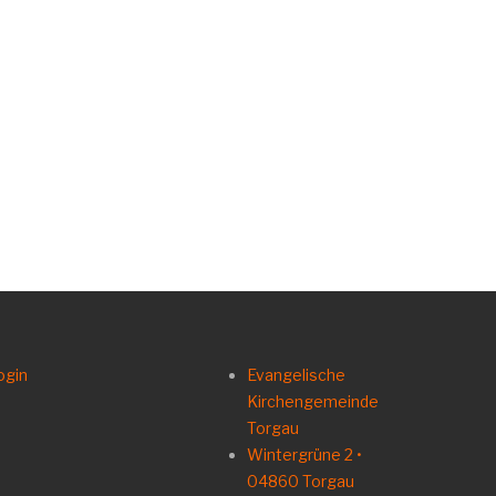
ogin
Evangelische
Kirchengemeinde
Torgau
Wintergrüne 2 •
04860 Torgau