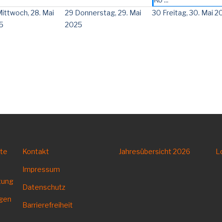
ittwoch, 28. Mai
29
Donnerstag, 29. Mai
30
Freitag, 30. Mai 2
5
2025
tte
Kontakt
Jahresübersicht
2026
L
Impressum
tung
Datenschutz
ngen
Barrierefreiheit