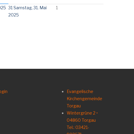
025
31
Samstag, 31. Mai
1
2025
ogin
Evangelische
Kirchengemeinde
Torgau
Wintergrüne 2 •
04860 Torgau
Tel.: 03421-